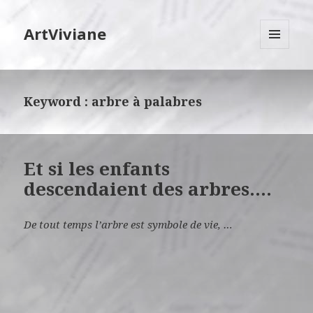
ArtViviane
MENU
ET
WIDGETS
Keyword :
arbre à palabres
Et si les enfants
descendaient des arbres….
De tout temps l’arbre est symbole de vie, …