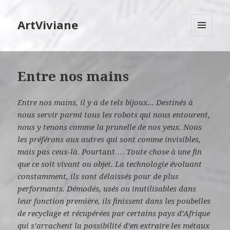
ArtViviane
MENU
ET
WIDGETS
Entre nos mains
Entre nos mains, il y a de tels bijoux…
Destinés à
nous servir parmi tous les robots qui nous entourent,
nous y tenons comme la prunelle de nos yeux. Nous
les préférons aux autres qui sont comme invisibles,
mais pas ceux-là.
Pour
tant …
Toute chose à une fin
que ce soit vivant ou objet.
La technologie évoluant
constamment, ils sont délaissés pour de plus
performants.
Démodés, usés ou inutilisables dans
leur fonction première, ils finissent dans les poubelles
de recyclage et récupérées par certains pays d’Afrique
qui s’arrachent la possibilité d’en extraire les métaux