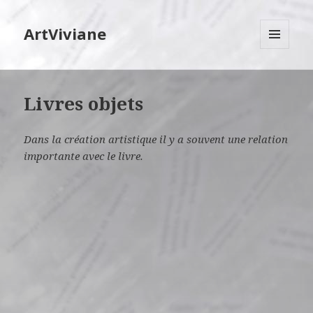
ArtViviane
MENU
ET
WIDGETS
Livres objets
Dans la création artistique il y a souvent une relation
importante avec le livre.