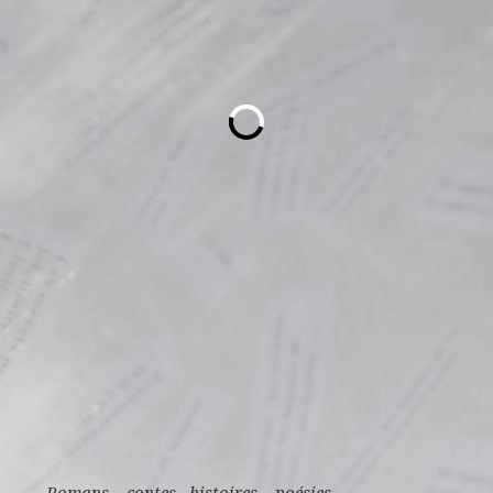
Romans, contes histoires, poésies……