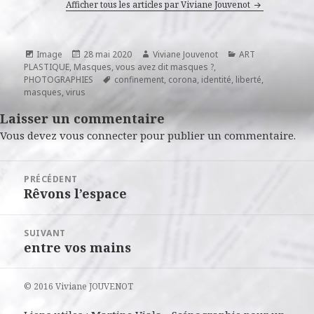
Afficher tous les articles par Viviane Jouvenot
Format
Publié
Auteur
Catégories
Image
28 mai 2020
Viviane Jouvenot
ART
le
PLASTIQUE
,
Masques, vous avez dit masques ?
,
Mots-
PHOTOGRAPHIES
confinement
,
corona
,
identité
,
liberté
,
clés
masques
,
virus
Laisser un commentaire
Vous devez
vous connecter
pour publier un commentaire.
Navigation
PRÉCÉDENT
de
Rêvons l’espace
Article
l’article
précédent :
SUIVANT
entre vos mains
Article
suivant :
© 2016 Viviane JOUVENOT