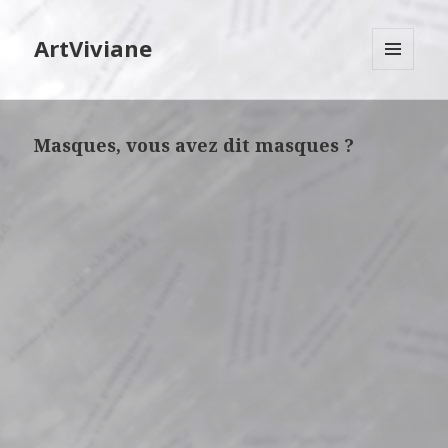
ArtViviane
MENU
ET
WIDGETS
Masques, vous avez dit masques ?