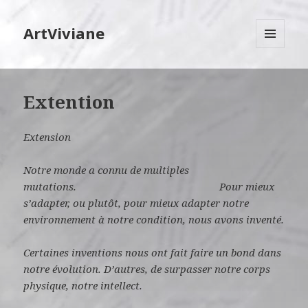
ArtViviane
MENU
ET
WIDGETS
Extention
Extension
Notre monde a connu de multiples
mutations. Pour mieux
s’adapter, ou plutôt, pour mieux adapter notre
environnement à notre condition, nous avons inventé.
Certaines inventions nous ont fait faire un bond dans
notre évolution. D’autres, de surpasser notre corps
physique, notre intellect.