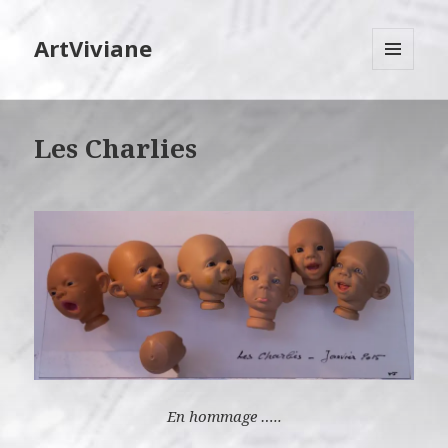
ArtViviane
MENU
ET
WIDGETS
Les Charlies
En hommage …..