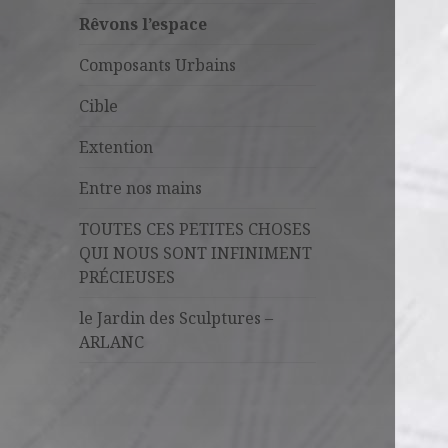
Rêvons l’espace
Composants Urbains
Cible
Extention
Entre nos mains
TOUTES CES PETITES CHOSES
QUI NOUS SONT INFINIMENT
PRÉCIEUSES
le Jardin des Sculptures –
ARLANC