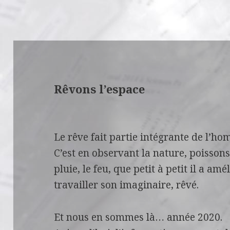
Rêvons l’espace
e-fut
Le rêve fait partie intégrante de l’h
C’est en observant la nature, poissons
pluie, le feu, que petit à petit il a a
travailler son imaginaire, rêvé.
Et nous en sommes là… année 2020.