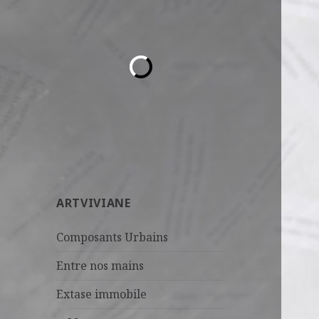
ARTVIVIANE
Composants Urbains
Entre nos mains
Extase immobile