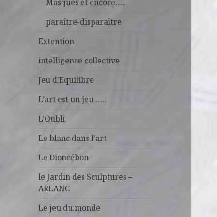
Masques et encore…..
paraître-disparaître
Extention
intelligence collective
Jeu d’Equilibre
L’art est un jeu …..
L’Oubli
Le blanc dans l’art
Le Dioncébon
le Jardin des Sculptures –
ARLANC
Le jeu du monde