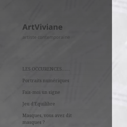
ArtViviane
artiste contemporaine
LES OCCURENCES……
Portraits numériques
Fais-moi un signe
Jeu d’Equilibre
Masques, vous avez dit
masques ?