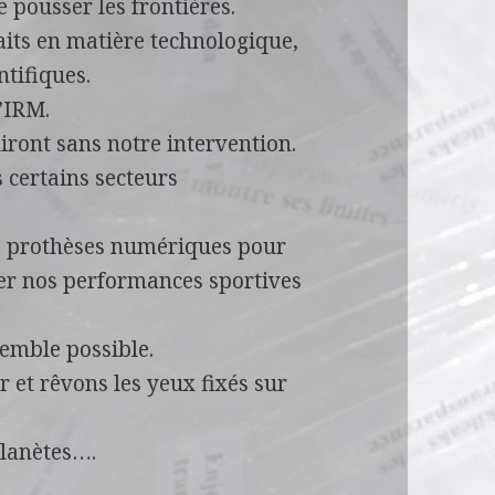
 pousser les frontières.
faits en matière technologique,
ntifiques.
l’IRM.
ront sans notre intervention.
 certains secteurs
s prothèses numériques pour
er nos performances sportives
semble possible.
 et rêvons les yeux fixés sur
planètes….