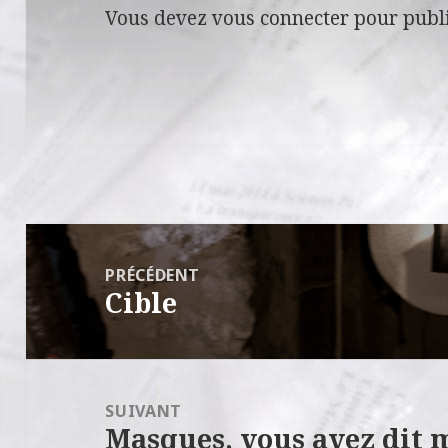
Vous devez
vous connecter
pour publ
Navigation
de
PRÉCÉDENT
Cible
l’article
Article
précédent :
SUIVANT
Masques, vous avez dit 
Article