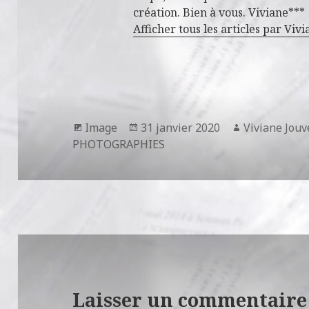
création. Bien à vous. Viviane***
Afficher tous les articles par Vi
Format
Publié
Auteur
Image
31 janvier 2020
Viviane Jouv
le
PHOTOGRAPHIES
Laisser un commentaire