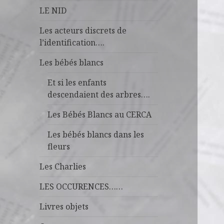
LE NID
Les acteurs discrets de
l’identification….
Les bébés blancs
Et si les enfants
descendaient des arbres….
Les Bébés Blancs au CERCA
Les bébés blancs dans les
fleurs
Les Charlies
LES OCCURENCES……
Livres objets