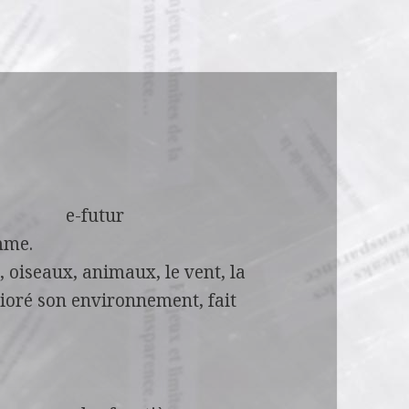
ur
omme.
, oiseaux, animaux, le vent, la
mélioré son environnement, fait