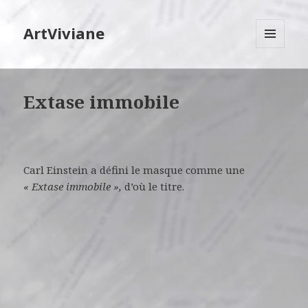
ArtViviane
MENU
ET
WIDGETS
Extase immobile
Carl Einstein a défini le masque comme une
« Extase immobile »,
d’où le titre.