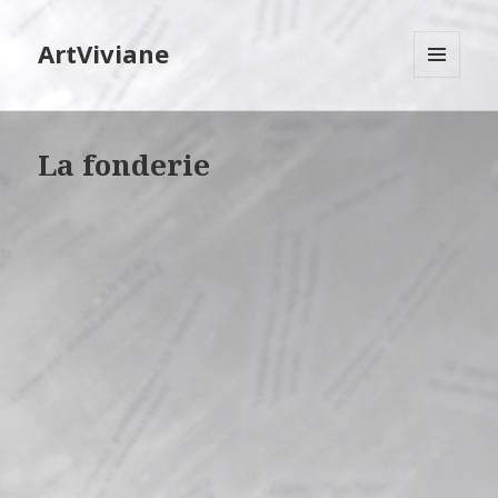
ArtViviane
MENU
ET
WIDGETS
La fonderie