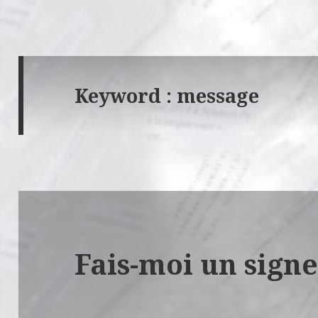
Keyword :
message
Fais-moi un sign