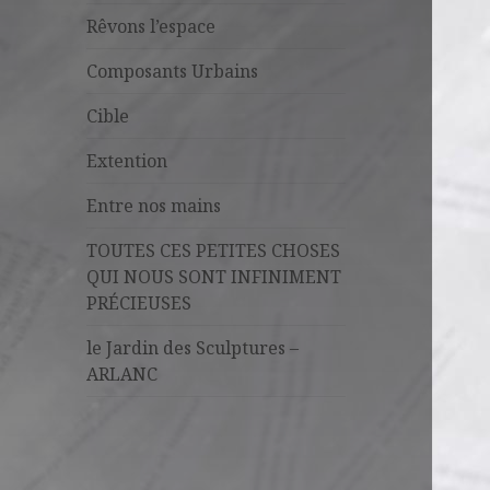
Rêvons l’espace
Composants Urbains
Cible
Extention
Entre nos mains
TOUTES CES PETITES CHOSES
QUI NOUS SONT INFINIMENT
PRÉCIEUSES
le Jardin des Sculptures –
ARLANC