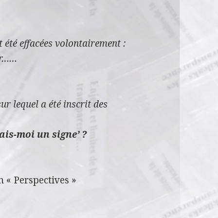
t été effacées volontairement :
ir……
r lequel a été inscrit des
ais-moi un signe’ ?
n « Perspectives »