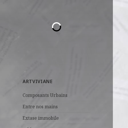
ARTVIVIANE
Composants Urbains
Entre nos mains
Extase immobile