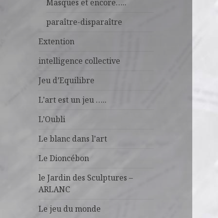
Masques et encore…..
paraître-disparaître
Extention
intelligence collective
Jeu d’Equilibre
L’art est un jeu …..
L’Oubli
Le blanc dans l’art
Le Dioncébon
le Jardin des Sculptures –
ARLANC
Le jeu du monde