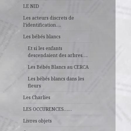
LE NID
Les acteurs discrets de
l’identification….
Les bébés blancs
Et si les enfants
descendaient des arbres….
Les Bébés Blancs au CERCA
Les bébés blancs dans les
fleurs
Les Charlies
LES OCCURENCES……
Livres objets