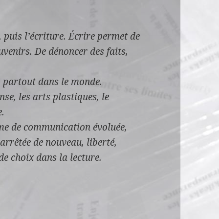
, puis l’écriture. Écrire permet de
uvenirs. De dénoncer des faits,
, partout dans le monde.
se, les arts plastiques, le
e.
forme de communication évoluée,
 arrêtée de nouveau, liberté,
e choix dans la lecture.