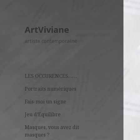
ArtViviane
artiste contemporaine
LES OCCURENCES……
Portraits numériques
Fais-moi un signe
Jeu d’Equilibre
Masques, vous avez dit
masques ?