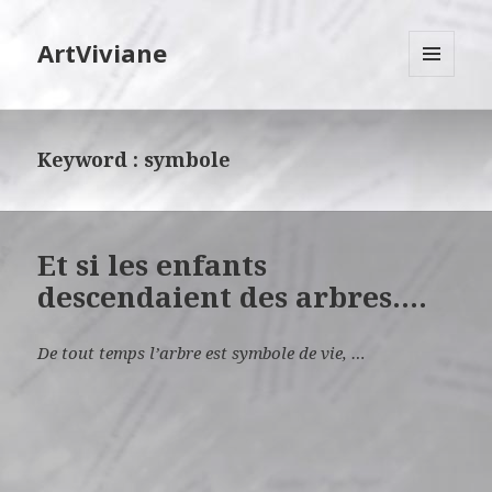
ArtViviane
MENU
ET
WIDGETS
Keyword :
symbole
Et si les enfants
descendaient des arbres….
De tout temps l’arbre est symbole de vie, …