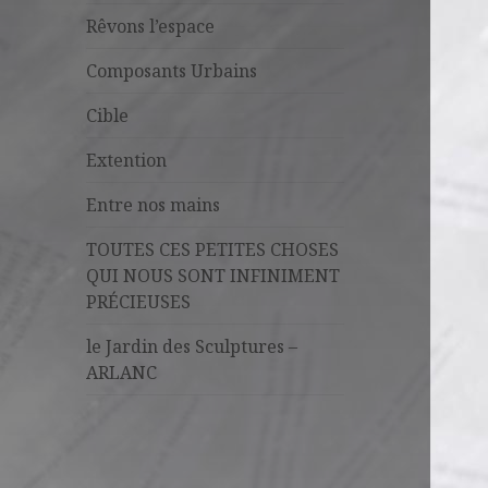
Rêvons l’espace
Composants Urbains
Cible
Extention
Entre nos mains
TOUTES CES PETITES CHOSES
QUI NOUS SONT INFINIMENT
PRÉCIEUSES
le Jardin des Sculptures –
ARLANC