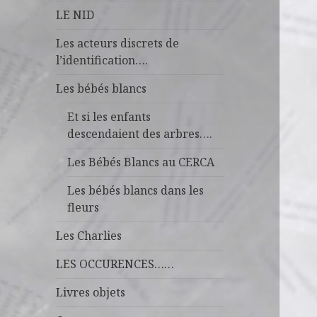
LE NID
Les acteurs discrets de
l’identification….
Les bébés blancs
Et si les enfants
descendaient des arbres….
Les Bébés Blancs au CERCA
Les bébés blancs dans les
fleurs
Les Charlies
LES OCCURENCES……
Livres objets