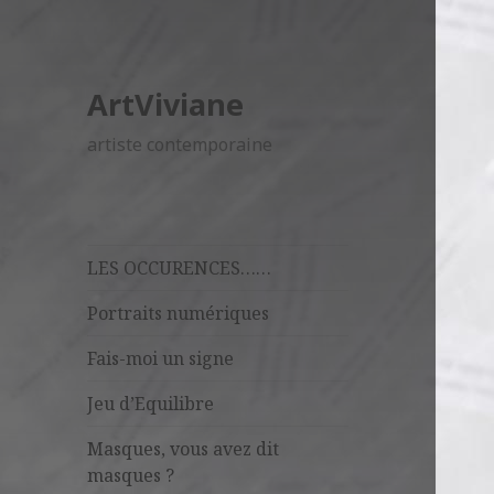
ArtViviane
artiste contemporaine
LES OCCURENCES……
Portraits numériques
Fais-moi un signe
Jeu d’Equilibre
Masques, vous avez dit
masques ?