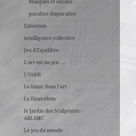
Masques et encore…..
paraître-disparaître
Extention
intelligence collective
Jeu d’Equilibre
L’art est un jeu …..
L’Oubli
Le blanc dans l’art
Le Dioncébon
le Jardin des Sculptures –
ARLANC
Le jeu du monde