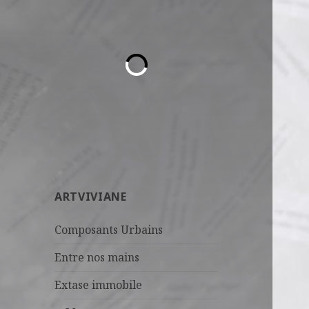
ARTVIVIANE
Composants Urbains
Entre nos mains
Extase immobile