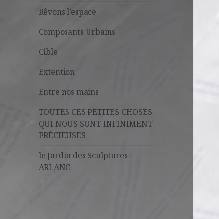
Rêvons l’espace
Composants Urbains
Cible
Extention
Entre nos mains
TOUTES CES PETITES CHOSES
QUI NOUS SONT INFINIMENT
PRÉCIEUSES
le Jardin des Sculptures –
ARLANC