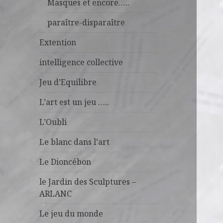
Masques et encore…..
paraître-disparaître
Extention
intelligence collective
Jeu d’Equilibre
L’art est un jeu …..
L’Oubli
Le blanc dans l’art
Le Dioncébon
le Jardin des Sculptures –
ARLANC
Le jeu du monde