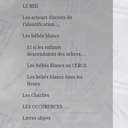
LE NID
Les acteurs discrets de
l’identification….
Les bébés blancs
Et si les enfants
descendaient des arbres….
Les Bébés Blancs au CERCA
Les bébés blancs dans les
fleurs
Les Charlies
LES OCCURENCES……
Livres objets