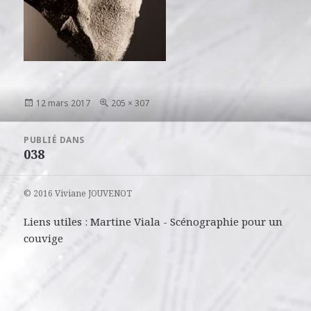
Publié
Taille
12 mars 2017
205 × 307
le
réelle
Navigation
PUBLIÉ DANS
de
038
l’article
© 2016 Viviane JOUVENOT
Liens utiles :
Martine Viala
-
Scénographie pour un
couvige