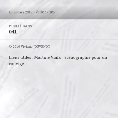
Publié
Taille
8 mars 2017
307 × 205
le
réelle
Navigation
PUBLIÉ DANS
de
041
l’article
© 2016 Viviane JOUVENOT
Liens utiles :
Martine Viala
-
Scénographie pour un
couvige