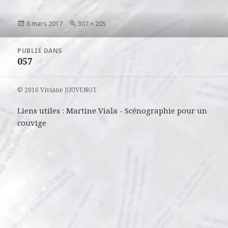
Publié
Taille
8 mars 2017
307 × 205
le
réelle
Navigation
PUBLIÉ DANS
de
057
l’article
© 2016 Viviane JOUVENOT
Liens utiles :
Martine Viala
-
Scénographie pour un
couvige