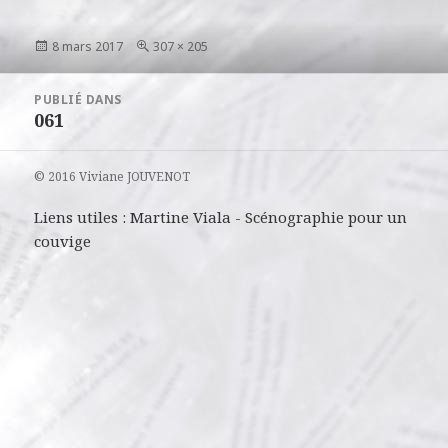
Publié
Taille
8 mars 2017
307 × 205
le
réelle
Navigation
PUBLIÉ DANS
de
061
l’article
© 2016 Viviane JOUVENOT
Liens utiles :
Martine Viala
-
Scénographie pour un
couvige