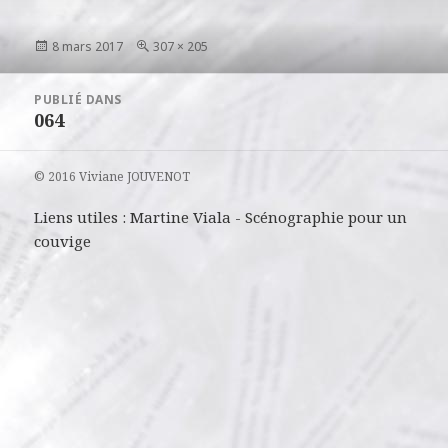
Publié
Taille
8 mars 2017
307 × 205
le
réelle
Navigation
PUBLIÉ DANS
de
064
l’article
© 2016 Viviane JOUVENOT
Liens utiles :
Martine Viala
-
Scénographie pour un
couvige