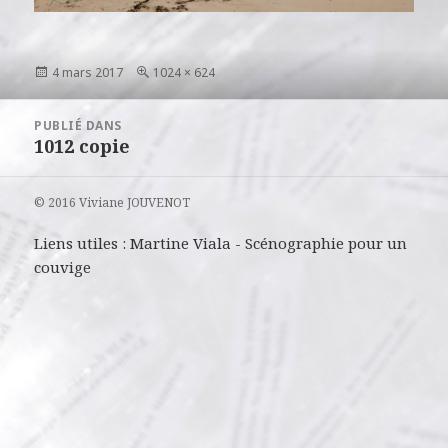
Publié
Taille
4 mars 2017
1024 × 624
le
réelle
Navigation
PUBLIÉ DANS
de
1012 copie
l’article
© 2016 Viviane JOUVENOT
Liens utiles :
Martine Viala
-
Scénographie pour un
couvige