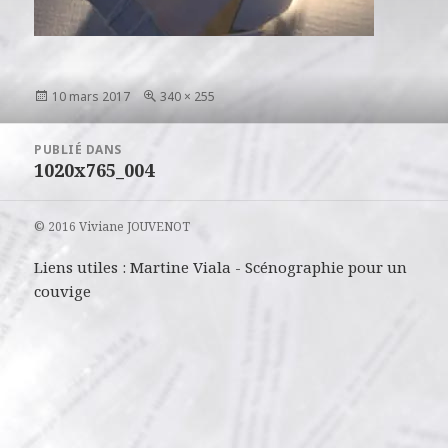
Publié
Taille
10 mars 2017
340 × 255
le
réelle
Navigation
PUBLIÉ DANS
de
1020x765_004
l’article
© 2016 Viviane JOUVENOT
Liens utiles :
Martine Viala
-
Scénographie pour un
couvige