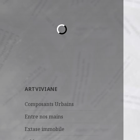
ARTVIVIANE
Composants Urbains
Entre nos mains
Extase immobile