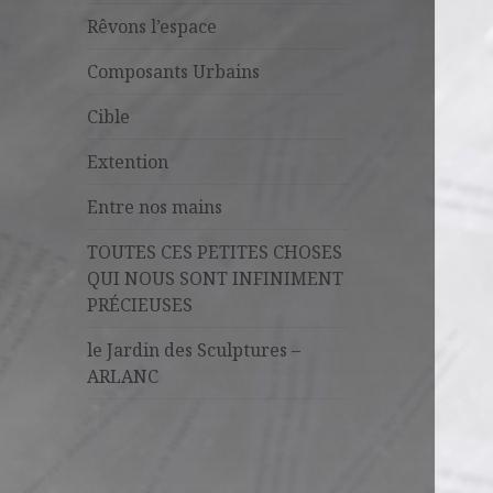
Rêvons l’espace
Composants Urbains
Cible
Extention
Entre nos mains
TOUTES CES PETITES CHOSES
QUI NOUS SONT INFINIMENT
PRÉCIEUSES
le Jardin des Sculptures –
ARLANC