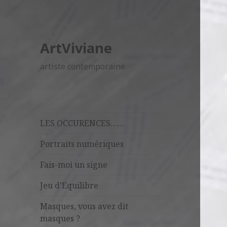
ArtViviane
artiste contemporaine
LES OCCURENCES……
Portraits numériques
Fais-moi un signe
Jeu d’Equilibre
Masques, vous avez dit
masques ?