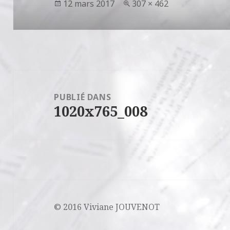
Publié
Taille
12 mars 2017
307 × 462
le
réelle
Navigation
de
PUBLIÉ DANS
1020x765_008
l’article
© 2016 Viviane JOUVENOT