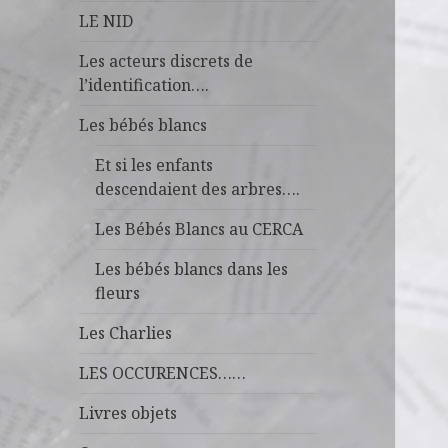
LE NID
Les acteurs discrets de
l’identification….
Les bébés blancs
Et si les enfants
descendaient des arbres….
Les Bébés Blancs au CERCA
Les bébés blancs dans les
fleurs
Les Charlies
LES OCCURENCES……
Livres objets