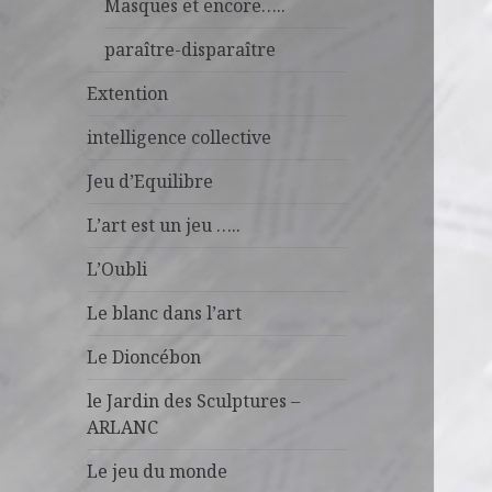
Masques et encore…..
paraître-disparaître
Extention
intelligence collective
Jeu d’Equilibre
L’art est un jeu …..
L’Oubli
Le blanc dans l’art
Le Dioncébon
le Jardin des Sculptures –
ARLANC
Le jeu du monde