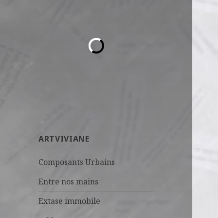
ARTVIVIANE
Composants Urbains
Entre nos mains
Extase immobile