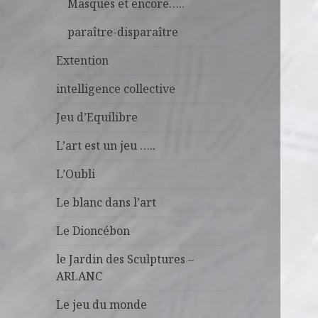
Masques et encore…..
paraître-disparaître
Extention
intelligence collective
Jeu d’Equilibre
L’art est un jeu …..
L’Oubli
Le blanc dans l’art
Le Dioncébon
le Jardin des Sculptures –
ARLANC
Le jeu du monde