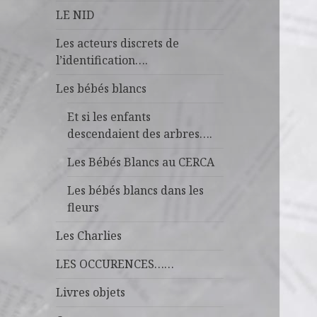
LE NID
Les acteurs discrets de
l’identification….
Les bébés blancs
Et si les enfants
descendaient des arbres….
Les Bébés Blancs au CERCA
Les bébés blancs dans les
fleurs
Les Charlies
LES OCCURENCES……
Livres objets