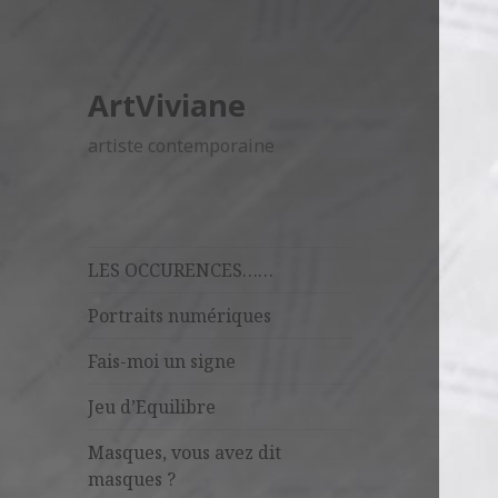
ArtViviane
artiste contemporaine
LES OCCURENCES……
Portraits numériques
Fais-moi un signe
Jeu d’Equilibre
Masques, vous avez dit
masques ?