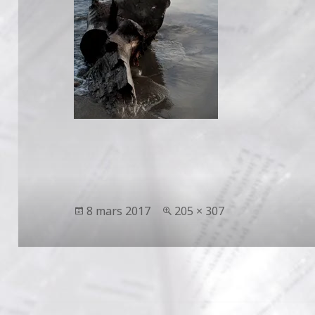
Publié
Taille
8 mars 2017
205 × 307
le
réelle
Navigation