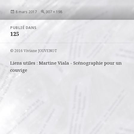
Publié
Taille
8 mars 2017
307 × 198
le
réelle
Navigation
PUBLIÉ DANS
de
125
l’article
© 2016 Viviane JOUVENOT
Liens utiles :
Martine Viala
-
Scénographie pour un
couvige