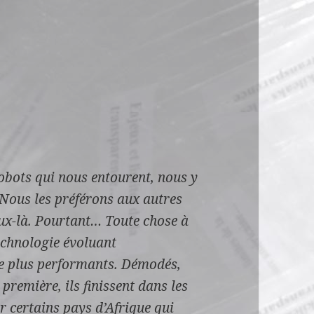
robots qui nous entourent, nous y
Nous les préférons aux autres
ux-là.
Pourtant…
Toute chose à
echnologie évoluant
e plus performants.
Démodés,
 première, ils finissent dans les
r certains pays d’Afrique qui