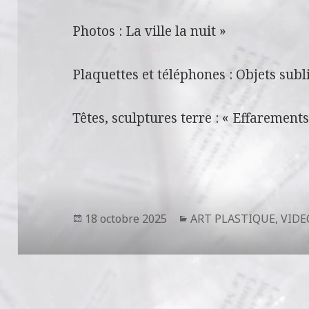
Photos : La ville la nuit »
Plaquettes et téléphones : Objets subl
Têtes, sculptures terre : « Effarements
Publié
Catégories
18 octobre 2025
ART PLASTIQUE
,
VIDE
le