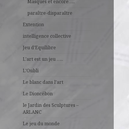
Masques et encore…..
paraître-disparaître
Extention
intelligence collective
Jeu d’Equilibre
L’art est un jeu …..
L’Oubli
Le blanc dans l’art
Le Dioncébon
le Jardin des Sculptures –
ARLANC
Le jeu du monde