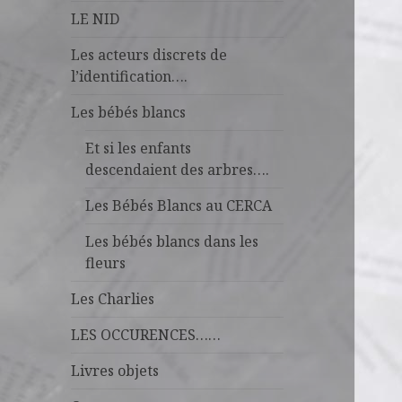
LE NID
Les acteurs discrets de
l’identification….
Les bébés blancs
Et si les enfants
descendaient des arbres….
Les Bébés Blancs au CERCA
Les bébés blancs dans les
fleurs
Les Charlies
LES OCCURENCES……
Livres objets