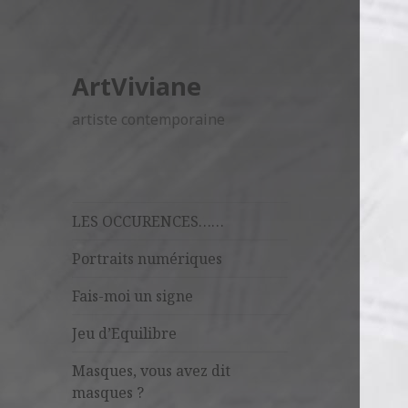
ArtViviane
artiste contemporaine
LES OCCURENCES……
Portraits numériques
Fais-moi un signe
Jeu d’Equilibre
Masques, vous avez dit
masques ?