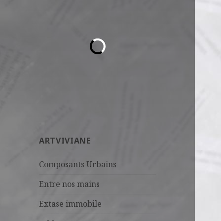
ARTVIVIANE
Composants Urbains
Entre nos mains
Extase immobile