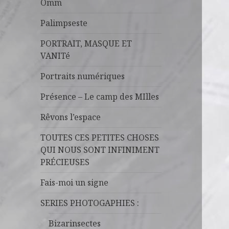
Omm
Palimpseste
PORTRAIT, MASQUE ET
VANITé
Portraits numériques
Présence – Le camp des MIlles
Rêvons l’espace
TOUTES CES PETITES CHOSES
QUI NOUS SONT INFINIMENT
PRÉCIEUSES
Fais-moi un signe
SERIES PHOTOGAPHIES :
Bizarinsectes