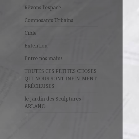
Rêvons l’espace
Composants Urbains
Cible
Extention
Entre nos mains
TOUTES CES PETITES CHOSES
QUI NOUS SONT INFINIMENT
PRÉCIEUSES
le Jardin des Sculptures –
ARLANC