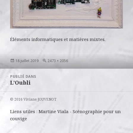
Éléments informatiques et matières mixtes.
Publié
Taille
18 juillet 2019
2473 × 2056
le
réelle
Navigation
PUBLIÉ DANS
de
L’Oubli
l’article
© 2016 Viviane JOUVENOT
Liens utiles :
Martine Viala
-
Scénographie pour un
couvige