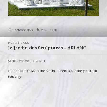
Publié
Taille
6 octobre 2024
2560 × 1920
le
réelle
Navigation
PUBLIÉ DANS
de
le Jardin des Sculptures – ARLANC
l’article
© 2016 Viviane JOUVENOT
Liens utiles :
Martine Viala
-
Scénographie pour un
couvige