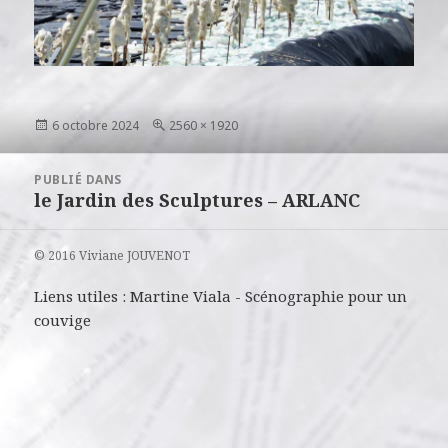
Publié
Taille
6 octobre 2024
2560 × 1920
le
réelle
Navigation
PUBLIÉ DANS
de
le Jardin des Sculptures – ARLANC
l’article
© 2016 Viviane JOUVENOT
Liens utiles :
Martine Viala
-
Scénographie pour un
couvige