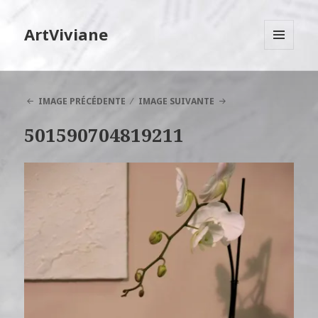
ArtViviane
MENU
ET
WIDGETS
IMAGE PRÉCÉDENTE
IMAGE SUIVANTE
501590704819211