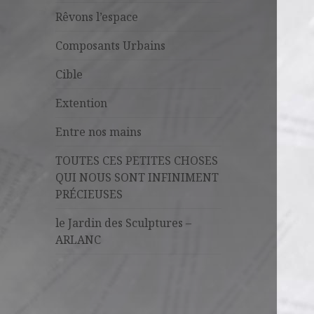
Rêvons l’espace
Composants Urbains
Cible
Extention
Entre nos mains
TOUTES CES PETITES CHOSES
QUI NOUS SONT INFINIMENT
PRÉCIEUSES
le Jardin des Sculptures –
ARLANC