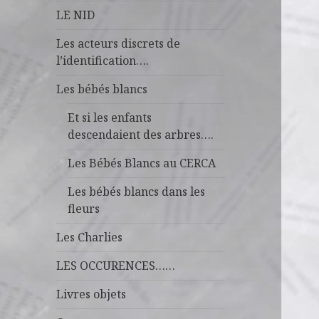
LE NID
Les acteurs discrets de
l’identification….
Les bébés blancs
Et si les enfants
descendaient des arbres….
Les Bébés Blancs au CERCA
Les bébés blancs dans les
fleurs
Les Charlies
LES OCCURENCES……
Livres objets