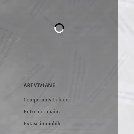
ARTVIVIANE
Composants Urbains
Entre nos mains
Extase immobile