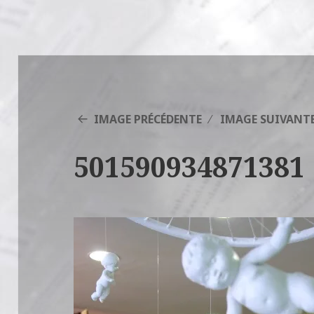
IMAGE PRÉCÉDENTE
IMAGE SUIVANT
501590934871381