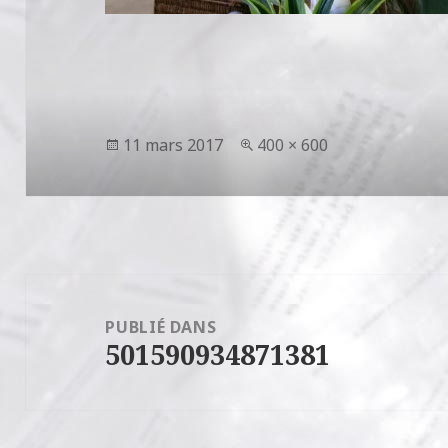
Publié
Taille
11 mars 2017
400 × 600
le
réelle
Navigation
de
PUBLIÉ DANS
501590934871381
l’article