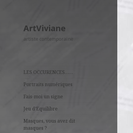
ArtViviane
artiste contemporaine
LES OCCURENCES……
Portraits numériques
Fais-moi un signe
Jeu d’Equilibre
Masques, vous avez dit
masques ?