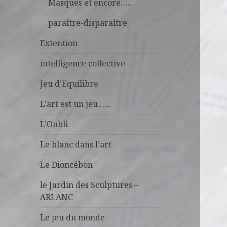
Masques et encore…..
paraître-disparaître
Extention
intelligence collective
Jeu d’Equilibre
L’art est un jeu …..
L’Oubli
Le blanc dans l’art
Le Dioncébon
le Jardin des Sculptures –
ARLANC
Le jeu du monde