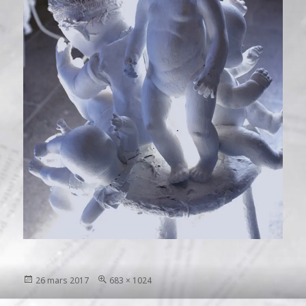
Publié
Taille
26 mars 2017
683 × 1024
le
réelle