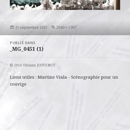
Publié
Taille
21 septembre 2021
2560 × 1707
le
réelle
Navigation
PUBLIÉ DANS
de
_MG_0451 (1)
l’article
© 2016 Viviane JOUVENOT
Liens utiles :
Martine Viala
-
Scénographie pour un
couvige