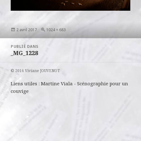
Publié
Taille
2 avril 2017
1024 × 683
le
réelle
Navigation
PUBLIÉ DANS
de
_MG_1228
l’article
© 2016 Viviane JOUVENOT
Liens utiles :
Martine Viala
-
Scénographie pour un
couvige