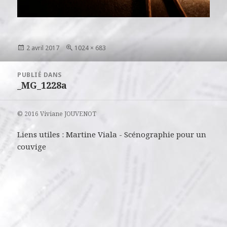
Publié
Taille
2 avril 2017
1024 × 683
le
réelle
Navigation
PUBLIÉ DANS
de
_MG_1228a
l’article
© 2016 Viviane JOUVENOT
Liens utiles :
Martine Viala
-
Scénographie pour un
couvige