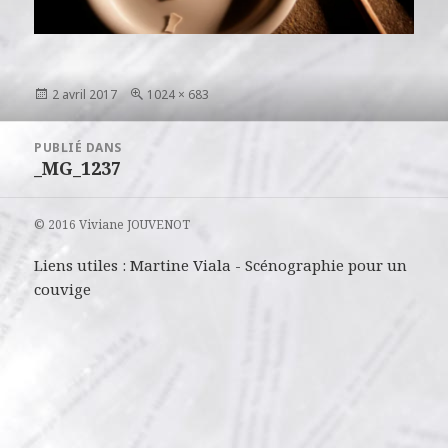
Publié
Taille
2 avril 2017
1024 × 683
le
réelle
Navigation
PUBLIÉ DANS
de
_MG_1237
l’article
© 2016 Viviane JOUVENOT
Liens utiles :
Martine Viala
-
Scénographie pour un
couvige