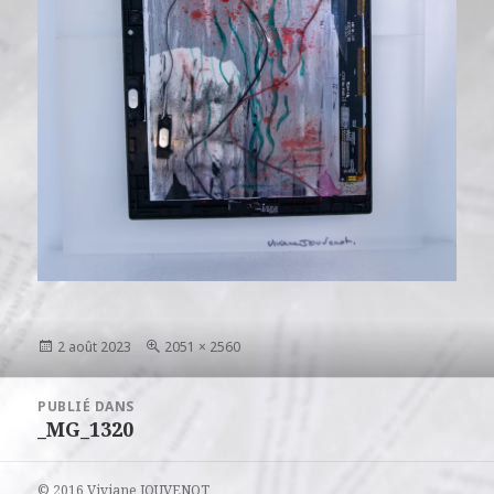
Publié
Taille
2 août 2023
2051 × 2560
le
réelle
Navigation
PUBLIÉ DANS
de
_MG_1320
l’article
© 2016 Viviane JOUVENOT