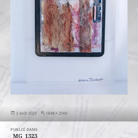
Publié
Taille
2 août 2023
1848 × 2560
le
réelle
Navigation
PUBLIÉ DANS
de
_MG_1323