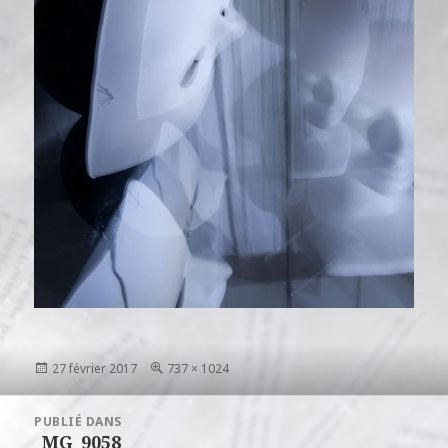
Publié
Taille
27 février 2017
737 × 1024
le
réelle
Navigation
PUBLIÉ DANS
de
_MG_9058