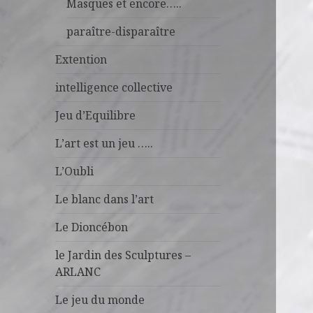
Masques et encore…..
paraître-disparaître
Extention
intelligence collective
Jeu d’Equilibre
L’art est un jeu …..
L’Oubli
Le blanc dans l’art
Le Dioncébon
le Jardin des Sculptures –
ARLANC
Le jeu du monde