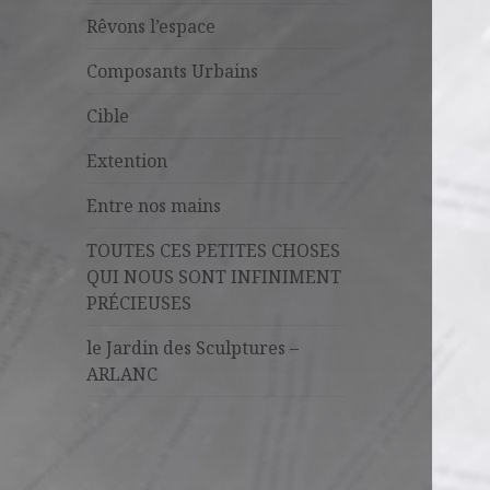
Rêvons l’espace
Composants Urbains
Cible
Extention
Entre nos mains
TOUTES CES PETITES CHOSES
QUI NOUS SONT INFINIMENT
PRÉCIEUSES
le Jardin des Sculptures –
ARLANC