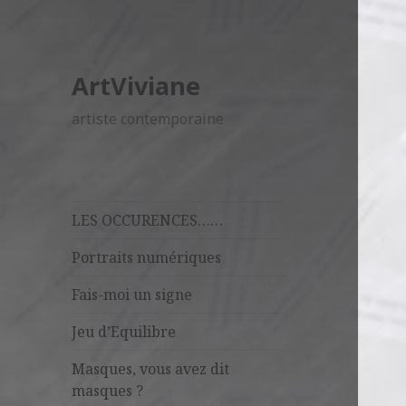
ArtViviane
artiste contemporaine
LES OCCURENCES……
Portraits numériques
Fais-moi un signe
Jeu d’Equilibre
Masques, vous avez dit
masques ?