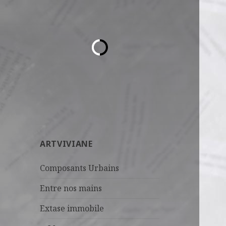
ARTVIVIANE
Composants Urbains
Entre nos mains
Extase immobile