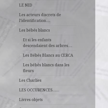
LE NID
Les acteurs discrets de
l’identification….
Les bébés blancs
Et si les enfants
descendaient des arbres….
Les Bébés Blancs au CERCA
Les bébés blancs dans les
fleurs
Les Charlies
LES OCCURENCES……
Livres objets