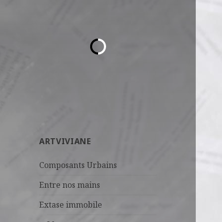
ARTVIVIANE
Composants Urbains
Entre nos mains
Extase immobile