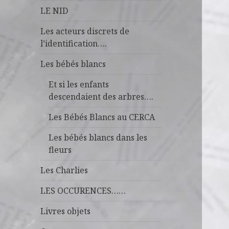
LE NID
Les acteurs discrets de
l’identification….
Les bébés blancs
Et si les enfants
descendaient des arbres….
Les Bébés Blancs au CERCA
Les bébés blancs dans les
fleurs
Les Charlies
LES OCCURENCES……
Livres objets