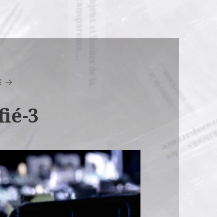
E
ié-3