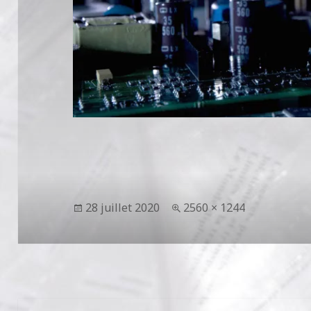
Publié
Taille
28 juillet 2020
2560 × 1244
le
réelle
Navigation