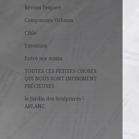
Rêvons l’espace
Composants Urbains
Cible
Extention
Entre nos mains
TOUTES CES PETITES CHOSES
QUI NOUS SONT INFINIMENT
PRÉCIEUSES
le Jardin des Sculptures –
ARLANC