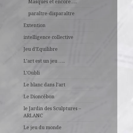
Masques et encore…..
paraître-disparaître
Extention
intelligence collective
Jeu d’Equilibre
L’art est un jeu …..
L’Oubli
Le blanc dans l’art
Le Dioncébon
le Jardin des Sculptures –
ARLANC
Le jeu du monde