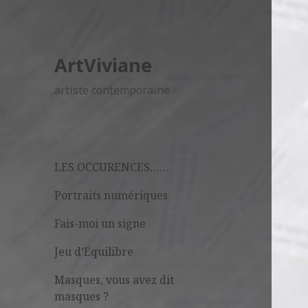
ArtViviane
artiste contemporaine
LES OCCURENCES……
Portraits numériques
Fais-moi un signe
Jeu d’Equilibre
Masques, vous avez dit
masques ?