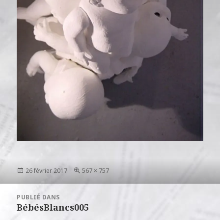
Publié
Taille
26 février 2017
567 × 757
le
réelle
Navigation
PUBLIÉ DANS
de
BébésBlancs005
l’article