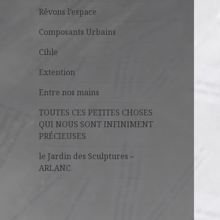
Rêvons l’espace
Composants Urbains
Cible
Extention
Entre nos mains
TOUTES CES PETITES CHOSES
QUI NOUS SONT INFINIMENT
PRÉCIEUSES
le Jardin des Sculptures –
ARLANC