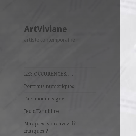
ArtViviane
artiste contemporaine
LES OCCURENCES……
Portraits numériques
Fais-moi un signe
Jeu d’Equilibre
Masques, vous avez dit
masques ?