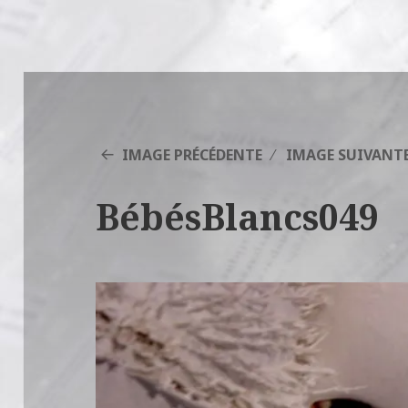
IMAGE PRÉCÉDENTE
IMAGE SUIVANT
BébésBlancs049