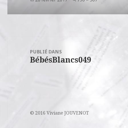
le
réelle
Navigation
de
PUBLIÉ DANS
BébésBlancs049
l’article
© 2016 Viviane JOUVENOT