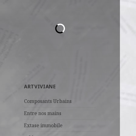
ARTVIVIANE
Composants Urbains
Entre nos mains
Extase immobile