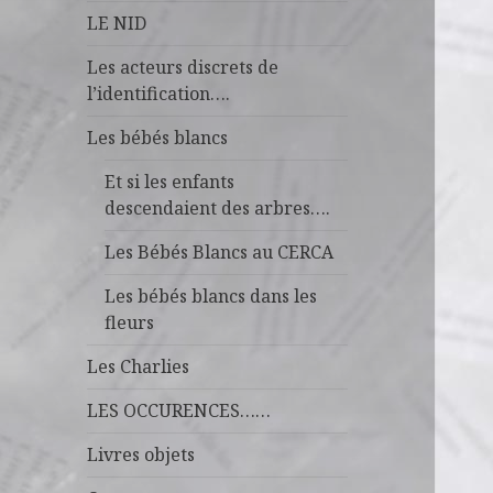
LE NID
Les acteurs discrets de
l’identification….
Les bébés blancs
Et si les enfants
descendaient des arbres….
Les Bébés Blancs au CERCA
Les bébés blancs dans les
fleurs
Les Charlies
LES OCCURENCES……
Livres objets