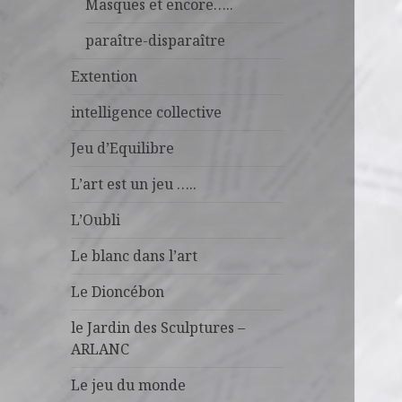
Masques et encore…..
paraître-disparaître
Extention
intelligence collective
Jeu d’Equilibre
L’art est un jeu …..
L’Oubli
Le blanc dans l’art
Le Dioncébon
le Jardin des Sculptures –
ARLANC
Le jeu du monde