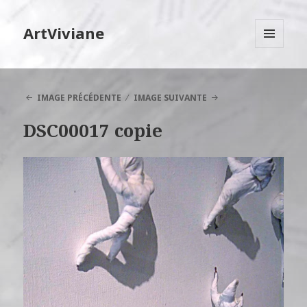
ArtViviane
MENU
ET
WIDGETS
IMAGE PRÉCÉDENTE
IMAGE SUIVANTE
DSC00017 copie