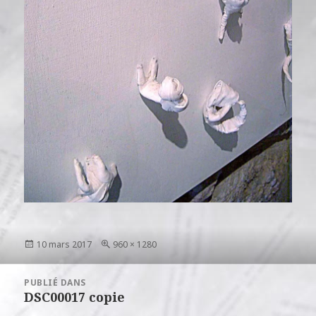
Publié
Taille
10 mars 2017
960 × 1280
le
réelle
Navigation
PUBLIÉ DANS
de
DSC00017 copie
l’article