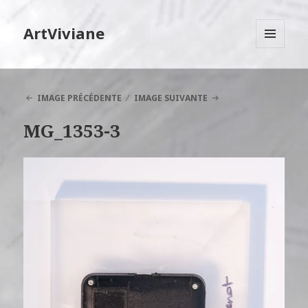
ArtViviane
MENU
ET
WIDGETS
IMAGE PRÉCÉDENTE
IMAGE SUIVANTE
MG_1353-3