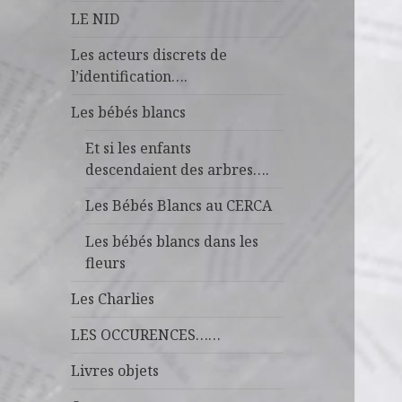
LE NID
Les acteurs discrets de
l’identification….
Les bébés blancs
Et si les enfants
descendaient des arbres….
Les Bébés Blancs au CERCA
Les bébés blancs dans les
fleurs
Les Charlies
LES OCCURENCES……
Livres objets