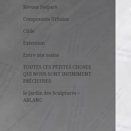
Rêvons l’espace
Composants Urbains
Cible
Extention
Entre nos mains
TOUTES CES PETITES CHOSES
QUI NOUS SONT INFINIMENT
PRÉCIEUSES
le Jardin des Sculptures –
ARLANC