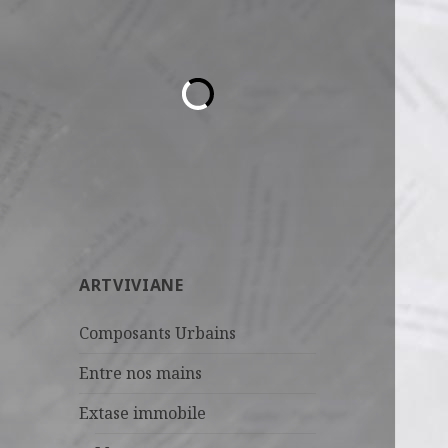
ARTVIVIANE
Composants Urbains
Entre nos mains
Extase immobile