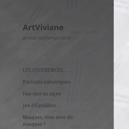
ArtViviane
artiste contemporaine
LES OCCURENCES……
Portraits numériques
Fais-moi un signe
Jeu d’Equilibre
Masques, vous avez dit
masques ?