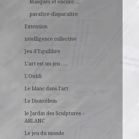
Masques et encore…..
paraître-disparaître
Extention
intelligence collective
Jeu d’Equilibre
L’art est un jeu …..
L’Oubli
Le blanc dans l’art
Le Dioncébon
le Jardin des Sculptures –
ARLANC
Le jeu du monde