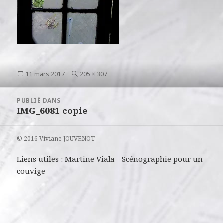
Publié
Taille
11 mars 2017
205 × 307
le
réelle
Navigation
PUBLIÉ DANS
de
IMG_6081 copie
l’article
© 2016 Viviane JOUVENOT
Liens utiles :
Martine Viala
-
Scénographie pour un
couvige