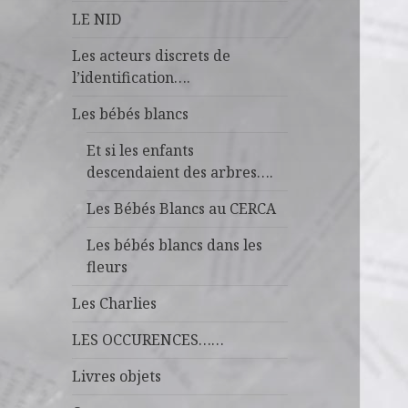
LE NID
Les acteurs discrets de
l’identification….
Les bébés blancs
Et si les enfants
descendaient des arbres….
Les Bébés Blancs au CERCA
Les bébés blancs dans les
fleurs
Les Charlies
LES OCCURENCES……
Livres objets