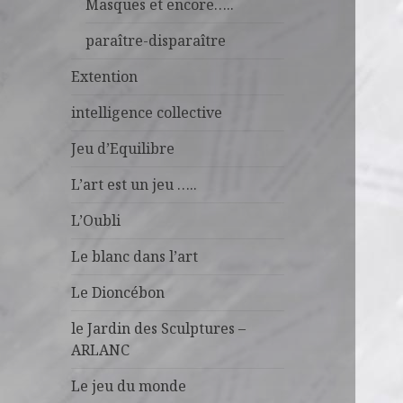
Masques et encore…..
paraître-disparaître
Extention
intelligence collective
Jeu d’Equilibre
L’art est un jeu …..
L’Oubli
Le blanc dans l’art
Le Dioncébon
le Jardin des Sculptures –
ARLANC
Le jeu du monde