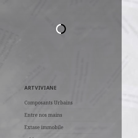
ARTVIVIANE
Composants Urbains
Entre nos mains
Extase immobile