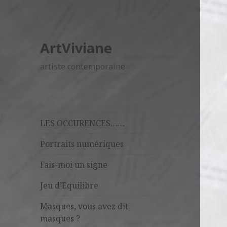
ArtViviane
artiste contemporaine
LES OCCURENCES……
Portraits numériques
Fais-moi un signe
Jeu d’Equilibre
Masques, vous avez dit
masques ?