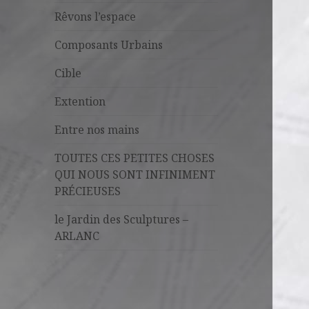
Rêvons l’espace
Composants Urbains
Cible
Extention
Entre nos mains
TOUTES CES PETITES CHOSES
QUI NOUS SONT INFINIMENT
PRÉCIEUSES
le Jardin des Sculptures –
ARLANC