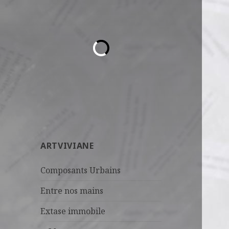
ARTVIVIANE
Composants Urbains
Entre nos mains
Extase immobile