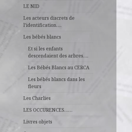
LE NID
Les acteurs discrets de
l’identification….
Les bébés blancs
Et si les enfants
descendaient des arbres….
Les Bébés Blancs au CERCA
Les bébés blancs dans les
fleurs
Les Charlies
LES OCCURENCES……
Livres objets