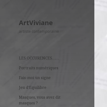
ArtViviane
artiste contemporaine
LES OCCURENCES……
Portraits numériques
Fais-moi un signe
Jeu d’Equilibre
Masques, vous avez dit
masques ?