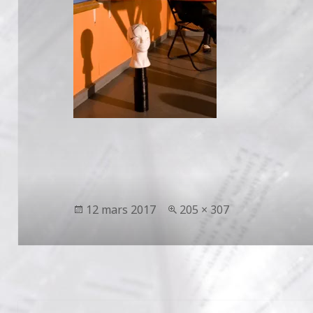
Publié
Taille
12 mars 2017
205 × 307
le
réelle
Navigation