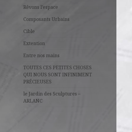
Rêvons l’espace
Composants Urbains
Cible
Extention
Entre nos mains
TOUTES CES PETITES CHOSES
QUI NOUS SONT INFINIMENT
PRÉCIEUSES
le Jardin des Sculptures –
ARLANC