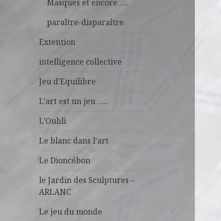
Masques et encore…..
paraître-disparaître
Extention
intelligence collective
Jeu d’Equilibre
L’art est un jeu …..
L’Oubli
Le blanc dans l’art
Le Dioncébon
le Jardin des Sculptures –
ARLANC
Le jeu du monde