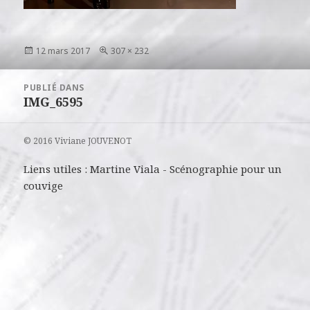
Publié
Taille
12 mars 2017
307 × 232
le
réelle
Navigation
PUBLIÉ DANS
de
IMG_6595
l’article
© 2016 Viviane JOUVENOT
Liens utiles :
Martine Viala
-
Scénographie pour un
couvige