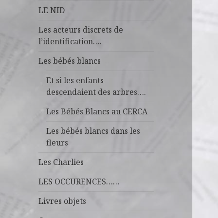
LE NID
Les acteurs discrets de
l’identification….
Les bébés blancs
Et si les enfants
descendaient des arbres….
Les Bébés Blancs au CERCA
Les bébés blancs dans les
fleurs
Les Charlies
LES OCCURENCES……
Livres objets