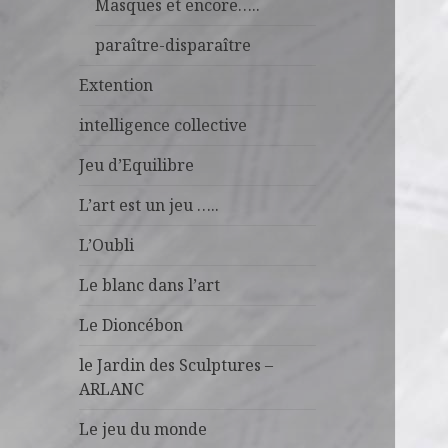
Masques et encore…..
paraître-disparaître
Extention
intelligence collective
Jeu d’Equilibre
L’art est un jeu …..
L’Oubli
Le blanc dans l’art
Le Dioncébon
le Jardin des Sculptures –
ARLANC
Le jeu du monde