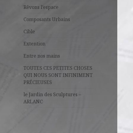
Rêvons l’espace
Composants Urbains
Cible
Extention
Entre nos mains
TOUTES CES PETITES CHOSES
QUI NOUS SONT INFINIMENT
PRÉCIEUSES
le Jardin des Sculptures –
ARLANC