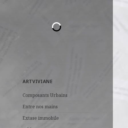
ARTVIVIANE
Composants Urbains
Entre nos mains
Extase immobile