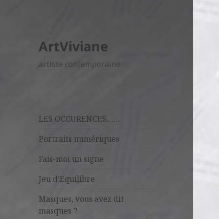
ArtViviane
artiste contemporaine
LES OCCURENCES……
Portraits numériques
Fais-moi un signe
Jeu d’Equilibre
Masques, vous avez dit
masques ?