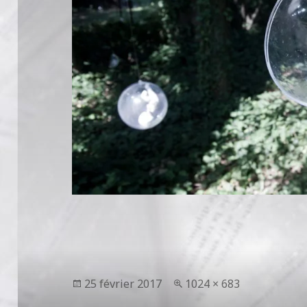
Publié
Taille
25 février 2017
1024 × 683
le
réelle