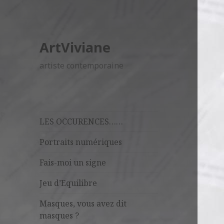
ArtViviane
artiste contemporaine
LES OCCURENCES……
Portraits numériques
Fais-moi un signe
Jeu d’Equilibre
Masques, vous avez dit
masques ?