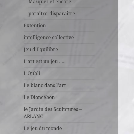
Masques et encore…..
paraître-disparaître
Extention
intelligence collective
Jeu d’Equilibre
L’art est un jeu …..
L’Oubli
Le blanc dans l’art
Le Dioncébon
le Jardin des Sculptures –
ARLANC
Le jeu du monde