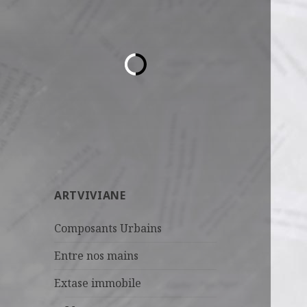
ARTVIVIANE
Composants Urbains
Entre nos mains
Extase immobile