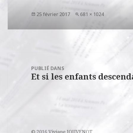
Publié
Taille
25 février 2017
681 × 1024
le
réelle
Navigation
de
PUBLIÉ DANS
Et si les enfants descen
l’article
© 2016 Viviane JOUVENOT