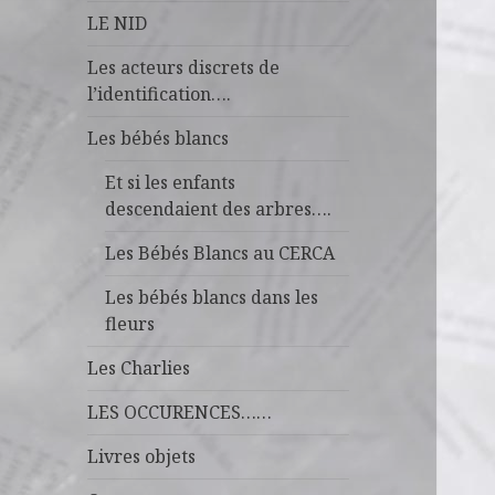
LE NID
Les acteurs discrets de
l’identification….
Les bébés blancs
Et si les enfants
descendaient des arbres….
Les Bébés Blancs au CERCA
Les bébés blancs dans les
fleurs
Les Charlies
LES OCCURENCES……
Livres objets