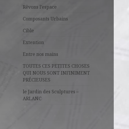
Rêvons l’espace
Composants Urbains
Cible
Extention
Entre nos mains
TOUTES CES PETITES CHOSES
QUI NOUS SONT INFINIMENT
PRÉCIEUSES
le Jardin des Sculptures –
ARLANC